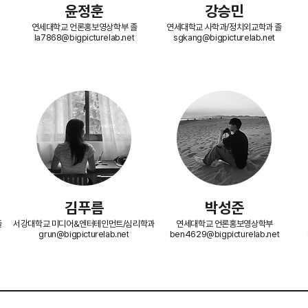
​윤정훈
​강승민
연세대학교 언론홍보영상학부 졸
연세대학교 사학과/정치외교학과 졸
la7868@bigpicturelab.net
sgkang@bigpicturelab.net
김푸름
​박성준
졸
서강대학교 미디어&엔터테인먼트/심리학과
연세대학교 언론홍보영상학부
grun@bigpicturelab.net
ben4629@bigpicturelab.net