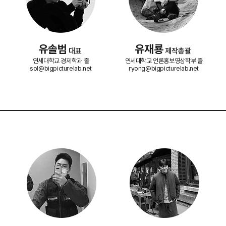
​유솔범
​유재룡
대표
제작총괄
연세대학교 경제학과 졸
연세대학교 언론홍보영상학부 졸
sol@bigpicturelab.net
ryong@bigpicturelab.net