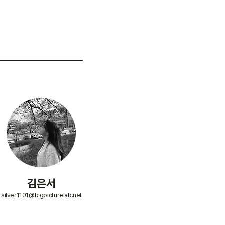
김은서
silver1101@bigpicturelab.net