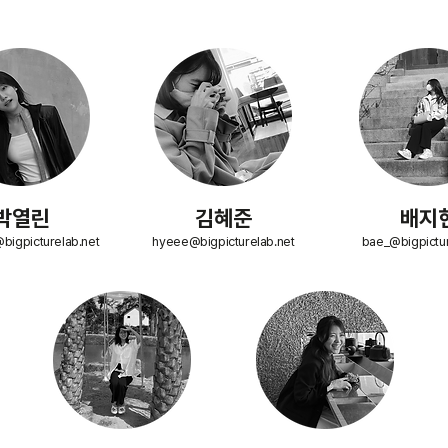
박열린
​김혜준
배지
@bigpicturelab.net
hyeee@bigpicturelab.net
bae_@bigpictur