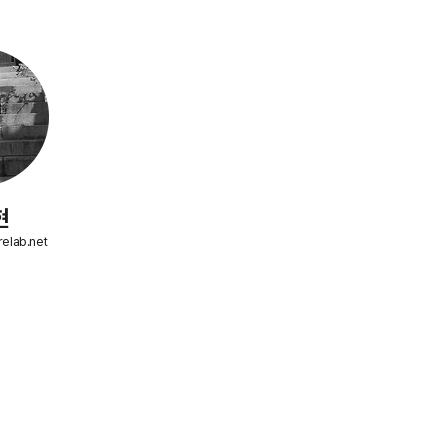
현
elab.net