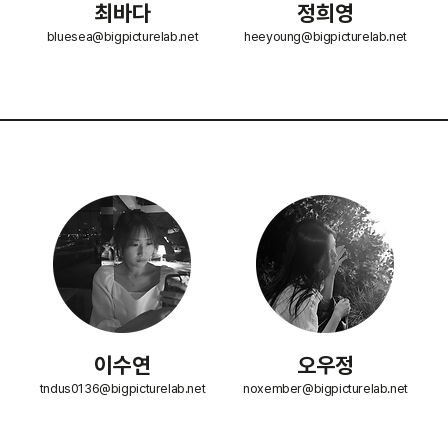
​최바다
정희영
bluesea@bigpicturelab.net
heeyoung@bigpicturelab.net
이수연
오우정
tndus0136@bigpicturelab.net
noxember@bigpicturelab.
net