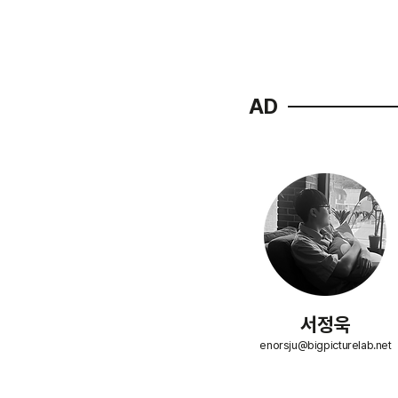
AD
​서정욱
enorsju@bigpicturelab.net